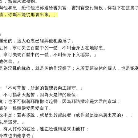
好，然後來獻禮物。
與他和息，恐怕他把你送給審判官，審判官交付衙役，你就下在監裏
清，你斷不能從那裏出來。」
』
淫念的，這人心裏已經與他犯姦淫了。
丟掉，寧可失去百體中的一體，不叫全身丟在地獄裏。
，寧可失去百體中的一體，不叫全身下入地獄。」
他休書。』
是為淫亂的緣故，就是叫他作淫婦了；人若娶這被休的婦人，也是犯
：『不可背誓，所起的誓總要向主謹守。』
。不可指著天起誓，因為天是神的座位；
凳；也不可指著耶路撒冷起誓，因為耶路撒冷是大君的京城；
能使一根頭髮變黑變白了。
說不是；若再多說，就是出於那惡者（或作就是從惡裏出來的）。」
以牙還牙。』
。有人打你的右臉，連左臉也轉過來由他打；
外衣也由他拿去；