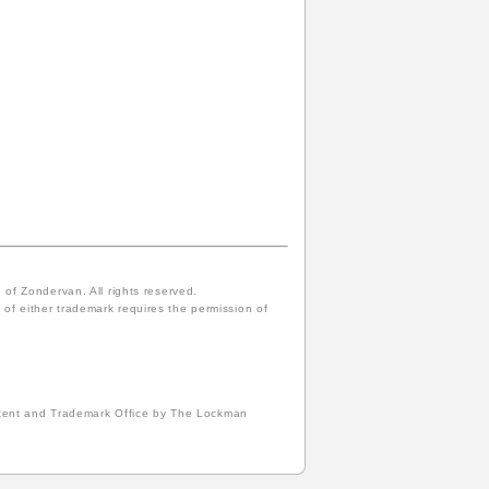
f Zondervan. All rights reserved.
of either trademark requires the permission of
atent and Trademark Office by The Lockman