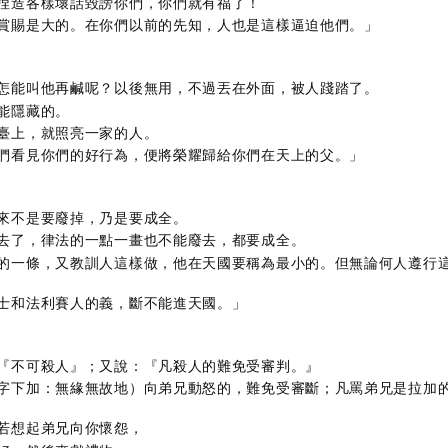
捏造各樣壞話毀謗你們，你們就有福了！
賞賜是大的。在你們以前的先知，人也是這樣逼迫他們。」
怎能叫他再鹹呢？以後無用，不過丟在外面，被人踐踏了。
能隱藏的。
臺上，就照亮一家的人。
們看見你們的好行為，便將榮耀歸給你們在天上的父。」
來不是要廢掉，乃是要成全。
去了，律法的一點一畫也不能廢去，都要成全。
的一條，又教訓人這樣做，他在天國要稱為最小的。但無論何人遵行
士和法利賽人的義，斷不能進天國。」
『不可殺人』；又說：『凡殺人的難免受審判。』
字下加：無緣無故地）向弟兄動怒的，難免受審斷；凡罵弟兄是拉加
若想起弟兄向你懷怨，