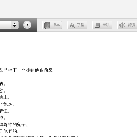
既已坐下，門徒到他跟前來，
的。
慰。
地土。
得飽足。
憐恤。
神。
稱為神的兒子。
是他們的。