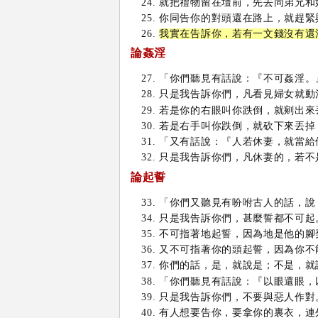
就把禮物留在壇前，先去同弟兄和
你同告你的對頭還在路上，就趕緊
我實在告訴你，若有一文錢沒有還
論姦淫
「你們聽見有話說：『不可姦淫。
只是我告訴你們，凡看見婦女就動
若是你的右眼叫你跌倒，就剜出來
若是右手叫你跌倒，就砍下來丟掉
「又有話說：『人若休妻，就當給
只是我告訴你們，凡休妻的，若不
論起誓
「你們又聽見有吩咐古人的話，說
只是我告訴你們，甚麼誓都不可起
不可指著地起誓，因為地是他的腳
又不可指著你的頭起誓，因為你不
你們的話，是，就說是；不是，就
「你們聽見有話說：『以眼還眼，
只是我告訴你們，不要與惡人作對
有人想要告你，要拿你的裏衣，連