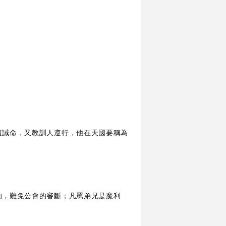
這誡命，又教訓人遵行，他在天國要稱為
的，難免公會的審斷；凡罵弟兄是魔利