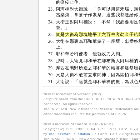
的瘟疫止住。」
阿珥楠對大衛說：「你可以用這禾場，願
當柴燒，拿麥子作素祭。這些我都送給你
大衛王對阿珥楠說：「不然！我必要用足
祭。」
於是大衛為那塊地平了六百舍客勒金子給
大衛在那裏為耶和華築了一座壇，獻燔祭
上。
耶和華吩咐使者，他就收刀入鞘。
那時，大衛見耶和華在耶布斯人阿珥楠的
摩西在曠野所造之耶和華的帳幕和燔祭壇
只是大衛不敢前去求問神，因為懼怕耶和
大衛說：「這就是耶和華神的殿，為以色
New International Version (NIV)
Scripture taken from the HOLY BIBLE, NEW INTERNATIONAL
Zondervan. All rights reserved.
The "NIV" and "New International Version" trademarks are 
either trademark requires the permission of Biblica.
New American Standard Bible (NASB)
Copyright (c) 1960, 1962, 1963, 1968, 1971, 1972, 1973
by
The Lockman Foundation
, La Habra, Calif. All rights re
The "NASB," "NAS," "New American Standard Bible," and "