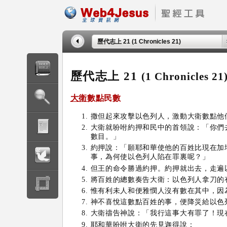
歷代志上 21 (1 Chronicles 21)
歷代志上 21
(1 Chronicles 21
大衛
數點民數
撒但起來攻擊以色列人，激動大衛數點他
大衛就吩咐約押和民中的首領說：「你們
數目。」
約押說：「願耶和華使他的百姓比現在加
事，為何使以色列人陷在罪裏呢？」
但王的命令勝過約押。約押就出去，走遍
將百姓的總數奏告大衛：以色列人拿刀的
惟有利未人和便雅憫人沒有數在其中，因
神不喜悅這數點百姓的事，便降災給以色
大衛禱告神說：「我行這事大有罪了！現
耶和華吩咐大衛的先見迦得說：