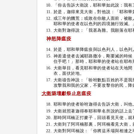
「你去告訴大衛說，耶和華如此說：我有
於是，迦得來見大衛，對他說：「耶和華
或三年的饑荒；或敗在你敵人面前，被敵
耶和華的使者在以色列的四境施行毀滅。
大衛對迦得說：「我甚為難。我願落在耶
神
怒降瘟疫
於是，耶和華降瘟疫與以色列人，以色列
神差遣使者去滅耶路撒冷，剛要滅的時候
住手吧！」那時，耶和華的使者站在耶布
大衛舉目，看見耶和華的使者站在天地間
衣，面伏於地。
大衛禱告神說：「吩咐數點百姓的不是我
攻擊我和我的父家，不要攻擊你的民，降
大衛
築壇獻祭止息瘟疫
耶和華的使者吩咐迦得去告訴大衛，叫他
大衛就照著迦得奉耶和華名所說的話上去
那時阿珥楠正打麥子，回頭看見天使，就
大衛到了阿珥楠那裏，阿珥楠看見大衛，
大衛對阿珥楠說：「你將這禾場與相連之