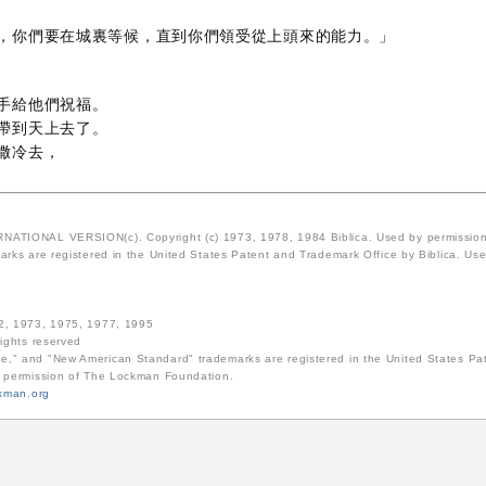
，你們要在城裏等候，直到你們領受從上頭來的能力。」
手給他們祝福。
帶到天上去了。
撒冷去，
ATIONAL VERSION(c). Copyright (c) 1973, 1978, 1984 Biblica. Used by permission o
rks are registered in the United States Patent and Trademark Office by Biblica. Use 
72, 1973, 1975, 1977, 1995
 rights reserved
e," and "New American Standard" trademarks are registered in the United States P
e permission of The Lockman Foundation.
kman.org