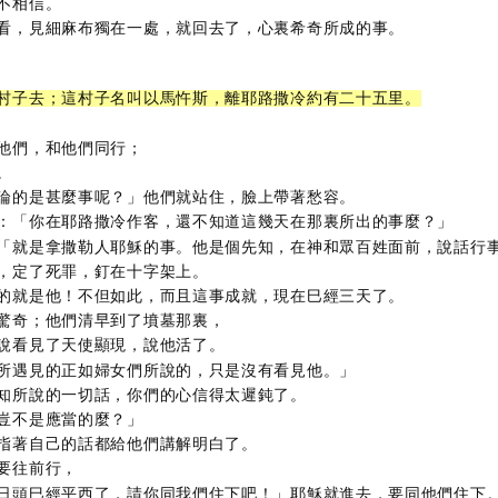
不相信。
看，見細麻布獨在一處，就回去了，心裏希奇所成的事。
村子去；這村子名叫以馬忤斯，離耶路撒冷約有二十五里。
他們，和他們同行；
。
論的是甚麼事呢？」他們就站住，臉上帶著愁容。
：「你在耶路撒冷作客，還不知道這幾天在那裏所出的事麼？」
「就是拿撒勒人耶穌的事。他是個先知，在神和眾百姓面前，說話行
，定了死罪，釘在十字架上。
的就是他！不但如此，而且這事成就，現在巳經三天了。
驚奇；他們清早到了墳墓那裏，
說看見了天使顯現，說他活了。
所遇見的正如婦女們所說的，只是沒有看見他。」
知所說的一切話，你們的心信得太遲鈍了。
豈不是應當的麼？」
指著自己的話都給他們講解明白了。
要往前行，
日頭巳經平西了，請你同我們住下吧！」耶穌就進去，要同他們住下