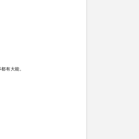
事都有大能。
。