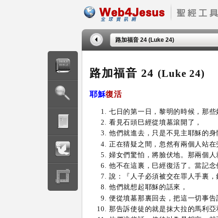
路加福音 24 (Luke 24)
路加福音 24
(Luke 24)
耶穌
復活
七日的第一日，黎明的時候，那些
看見石頭巳經從墳墓滾開了，
他們就進去，只是不見主耶穌的身
正在猜疑之間，忽然有兩個人站在
婦女們驚怕，將臉伏地。那兩個人
他不在這裏，巳經復活了。當記念
說：『人子必須被交在罪人手裏，
他們就想起耶穌的話來，
便從墳墓那裏回去，把這一切事告
那告訴使徒的就是抹大拉的馬利亞