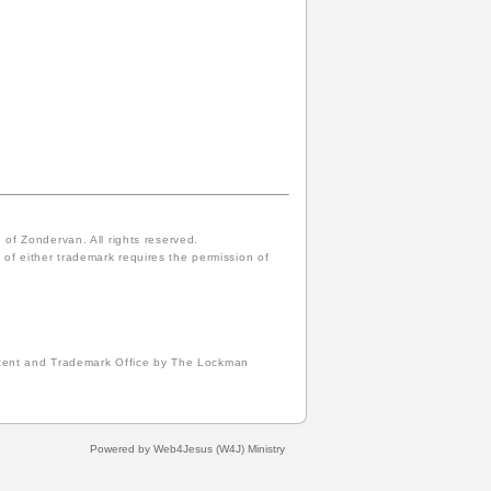
f Zondervan. All rights reserved.
of either trademark requires the permission of
atent and Trademark Office by The Lockman
Powered by Web4Jesus (W4J) Ministry