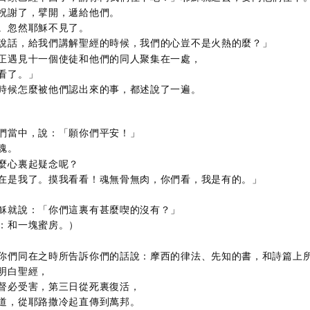
祝謝了，擘開，遞給他們。
。忽然耶穌不見了。
說話，給我們講解聖經的時候，我們的心豈不是火熱的麼？」
正遇見十一個使徒和他們的同人聚集在一處，
看了。」
時候怎麼被他們認出來的事，都述說了一遍。
們當中，說：「願你們平安！」
魂。
麼心裏起疑念呢？
在是我了。摸我看看！魂無骨無肉，你們看，我是有的。」
穌就說：「你們這裏有甚麼喫的沒有？」
：和一塊蜜房。）
你們同在之時所告訴你們的話說：摩西的律法、先知的書，和詩篇上
明白聖經，
督必受害，第三日從死裏復活，
道，從耶路撒冷起直傳到萬邦。