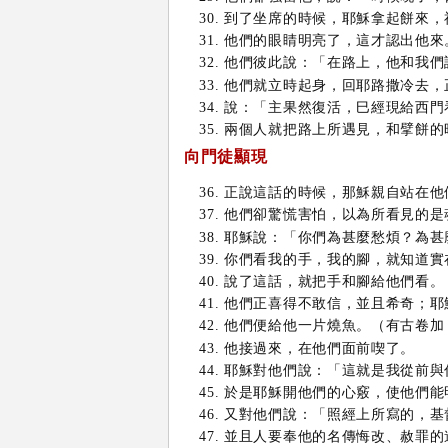
到了坐席的時候，耶穌拿起餅來，
他們的眼睛明亮了，這才認出他來
他們彼此說：「在路上，他和我們
他們就立時起身，回耶路撒冷去，
說：「主果然復活，巳經現給西門
兩個人就把路上所遇見，和擘餅的
向門徒顯現
正說這話的時候，那穌親自站在他
他們卻驚慌害怕，以為所看見的是
耶穌說：「你們為甚麼愁煩？為甚
你們看我的手，我的腳，就知道實
說了這話，就把手和腳給他們看。
他們正喜得不敢信，並且希奇；耶
他們便給他一片燒魚。（有古卷加
他接過來，在他們面前喫了。
耶穌對他們說：「這就是我從前與
於是耶穌開他們的心竅，使他們能
又對他們說：「照經上所寫的，基
並且人要奉他的名傳悔改、赦罪的