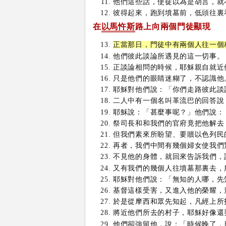
他們這些話，使徒以為是胡言，就
彼得起來，跑到墳墓前，低頭往裏
在
以馬忤斯
路上向兩個門徒顯現
正當那日，門徒中有兩個人往一個
他們彼此談論所遇見的這一切事。
正談論相問的時候，耶穌親自就近
只是他們的眼睛迷糊了，不認識他
耶穌對他們說：「你們走路彼此談
二人中有一個名叫革流巴的回答說
耶穌說：「甚麼事呢？」他們說：
祭司長和和我們的官府竟把他解去
但我們素來所盼望、要贖以色列民
再者，我們中間有幾個婦女使我們
不見他的身體，就回來告訴我們，
又有我們的幾個人往墳墓那裏去，
耶穌對他們說：「無知的人哪，先
基督這樣受害，又進入他的榮耀，
於是從摩西和眾先知起，凡經上所
將近他們所去的村子，耶穌好像還
他們卻強留他，說：「時候晚了，