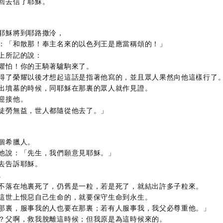
回去信了耶穌。
耶穌將到耶路撒泠，
：「和散那！奉主名來的以色列王是應當稱頌的！」
上所記的說：
懼怕！你的王騎著驢駒來了。
得了榮耀以後才想起這話是指著他寫的，並且眾人果然向他這樣行了
出墳墓的時候，同耶穌在那裏的眾人就作見證。
迎接他。
徒勞無益，世人都隨從他去了。」
個希臘人。
他說：「先生，我們願意見耶穌。」
去告訴耶穌。
。
不落在地裏死了，仍舊是一粒，若是死了，就結出許多子粒來。
這世上恨惡自己生命的，就要保守生命到永生。
那裏，服事我的人也要在那裏；若有人服事我，我父必尊重他。」
？父啊，救我脫離這時候；但我原是為這時候來的。