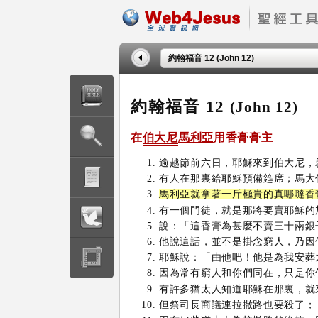
約翰福音 12 (John 12)
約翰福音 12
(John 12)
在
伯大尼
馬利亞
用香膏膏主
逾越節前六日，耶穌來到伯大尼，
有人在那裏給耶穌預備筵席；馬大
馬利亞就拿著一斤極貴的真哪噠香
有一個門徒，就是那將要賣耶穌的
說：「這香膏為甚麼不賣三十兩銀
他說這話，並不是掛念窮人，乃因
耶穌說：「由他吧！他是為我安葬
因為常有窮人和你們同在，只是你
有許多猶太人知道耶穌在那裏，就
但祭司長商議連拉撒路也要殺了；