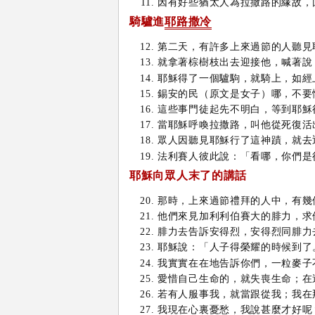
因有好些猶太人為拉撒路的緣故，
騎驢進
耶路撒冷
第二天，有許多上來過節的人聽見
就拿著棕樹枝出去迎接他，喊著說
耶穌得了一個驢駒，就騎上，如經
錫安的民（原文是女子）哪，不要
這些事門徒起先不明白，等到耶穌
當耶穌呼喚拉撒路，叫他從死復活
眾人因聽見耶穌行了這神蹟，就去
法利賽人彼此說：「看哪，你們是
耶穌
向眾人末了的講話
那時，上來過節禮拜的人中，有幾
他們來見加利利伯賽大的腓力，求
腓力去告訴安得烈，安得烈同腓力
耶穌說：「人子得榮耀的時候到了
我實實在在地告訴你們，一粒麥子
愛惜自己生命的，就失喪生命；在
若有人服事我，就當跟從我；我在
我現在心裏憂愁，我說甚麼才好呢