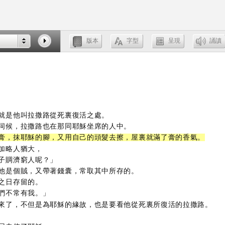
就是他叫拉撒路從死裏復活之處。
伺候，拉撒路也在那同耶穌坐席的人中。
膏，抹耶穌的腳，又用自己的頭髮去擦，屋裏就滿了膏的香氣。
加略人猶大，
子賙濟窮人呢？」
他是個賊，又帶著錢囊，常取其中所存的。
之日存留的。
們不常有我。」
來了，不但是為耶穌的緣故，也是要看他從死裏所復活的拉撒路。