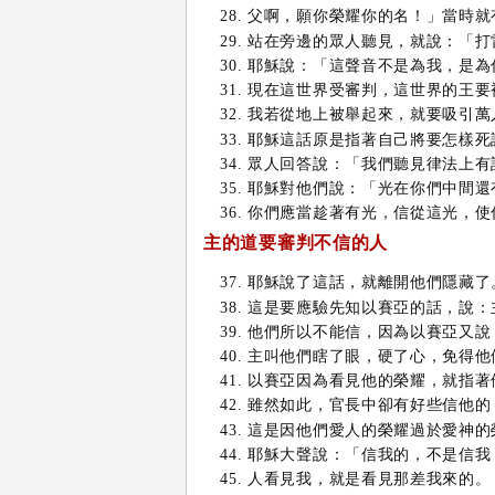
父啊，願你榮耀你的名！」當時就
站在旁邊的眾人聽見，就說：「打
耶穌說：「這聲音不是為我，是為
現在這世界受審判，這世界的王要
我若從地上被舉起來，就要吸引萬
耶穌這話原是指著自己將要怎樣死
眾人回答說：「我們聽見律法上有
耶穌對他們說：「光在你們中間還
你們應當趁著有光，信從這光，使
主的道要審判不信的人
耶穌說了這話，就離開他們隱藏了
這是要應驗先知以賽亞的話，說：
他們所以不能信，因為以賽亞又說
主叫他們瞎了眼，硬了心，免得他
以賽亞因為看見他的榮耀，就指著
雖然如此，官長中卻有好些信他的
這是因他們愛人的榮耀過於愛神的
耶穌大聲說：「信我的，不是信我
人看見我，就是看見那差我來的。