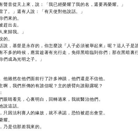
有聲音從天上來，說：「我已經榮耀了我的名，還要再榮耀。」
雷了。」還有人說：「有天使對他說話。」
你們來的。
被趕出去。
人來歸我。」
說的。
話說，基督是永存的，你怎麼說『人子必須被舉起來』呢？這人子是
有不多的時候，應當趁著有光行走，免得黑暗臨到你們；那在黑暗裏
你們成為光明之子。」
。他雖然在他們面前行了許多神蹟，他們還是不信他。
主啊，我們所傳的有誰信呢？主的膀臂向誰顯露呢？
：
們眼睛看見，心裏明白，回轉過來，我就醫治他們。
他說這話。
，只因法利賽人的緣故，就不承認，恐怕被趕出會堂。
榮耀。
，乃是信那差我來的。