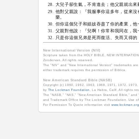
大兒子卻生氣，不肯進去；他父親就出來
他對父親說：『我服事你這多年，從來沒
樂。
但你這個兒子和娼妓吞盡了你的產業，他
父親對他說：『兒啊！你常和我同在，我
只是你這個兄弟是死而復活、失而又得的
New International Version (NIV)
Scripture taken from the HOLY BIBLE, NEW INTERNATIONAL
Zondervan. All rights reserved.
The "NIV" and "New International Version" trademarks are 
either trademark requires the permission of Biblica.
New American Standard Bible (NASB)
Copyright (c) 1960, 1962, 1963, 1968, 1971, 1972, 1973
by
The Lockman Foundation
, La Habra, Calif. All rights re
The "NASB," "NAS," "New American Standard Bible," and "
and Trademark Office by The Lockman Foundation. Use of
For Permission To Quote information visit
www.lockman.or