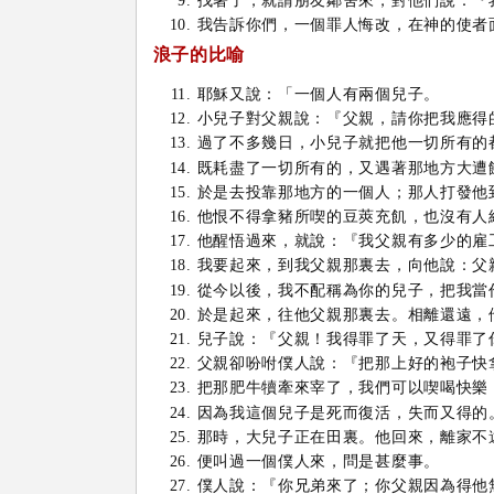
找著了，就請朋友鄰舍來，對他們說：『
我告訴你們，一個罪人悔改，在神的使者
浪子的比喻
耶穌又說：「一個人有兩個兒子。
小兒子對父親說：『父親，請你把我應得
過了不多幾日，小兒子就把他一切所有的
既耗盡了一切所有的，又遇著那地方大遭
於是去投靠那地方的一個人；那人打發他
他恨不得拿豬所喫的豆莢充飢，也沒有人
他醒悟過來，就說：『我父親有多少的雇
我要起來，到我父親那裏去，向他說：父
從今以後，我不配稱為你的兒子，把我當
於是起來，往他父親那裏去。相離還遠，
兒子說：『父親！我得罪了天，又得罪了
父親卻吩咐僕人說：『把那上好的袍子快
把那肥牛犢牽來宰了，我們可以喫喝快樂
因為我這個兒子是死而復活，失而又得的
那時，大兒子正在田裏。他回來，離家不
便叫過一個僕人來，問是甚麼事。
僕人說：『你兄弟來了；你父親因為得他