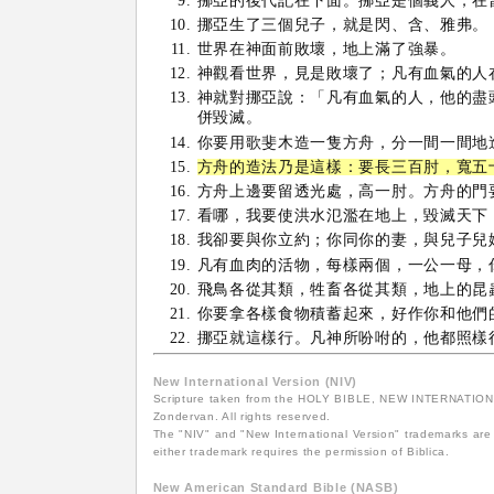
挪亞的後代記在下面。挪亞是個義人，在
挪亞生了三個兒子，就是閃、含、雅弗。
世界在神面前敗壞，地上滿了強暴。
神觀看世界，見是敗壞了；凡有血氣的人
神就對挪亞說：「凡有血氣的人，他的盡
併毀滅。
你要用歌斐木造一隻方舟，分一間一間地
方舟的造法乃是這樣：要長三百肘，寬五
方舟上邊要留透光處，高一肘。方舟的門
看哪，我要使洪水氾濫在地上，毀滅天下
我卻要與你立約；你同你的妻，與兒子兒
凡有血肉的活物，每樣兩個，一公一母，
飛鳥各從其類，牲畜各從其類，地上的昆
你要拿各樣食物積蓄起來，好作你和他們
挪亞就這樣行。凡神所吩咐的，他都照樣
New International Version (NIV)
Scripture taken from the HOLY BIBLE, NEW INTERNATIONAL
Zondervan. All rights reserved.
The "NIV" and "New International Version" trademarks are 
either trademark requires the permission of Biblica.
New American Standard Bible (NASB)