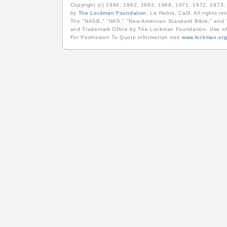
Copyright (c) 1960, 1962, 1963, 1968, 1971, 1972, 1973
by
The Lockman Foundation
, La Habra, Calif. All rights re
The "NASB," "NAS," "New American Standard Bible," and "
and Trademark Office by The Lockman Foundation. Use of
For Permission To Quote information visit
www.lockman.or